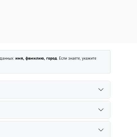
 данных:
имя, фамилию, город
. Если знаете, укажите
Возраст помогает сократить количество
или другие известные данные.
утствия открытой информации. Для повышения
системе точнее обработать запрос.