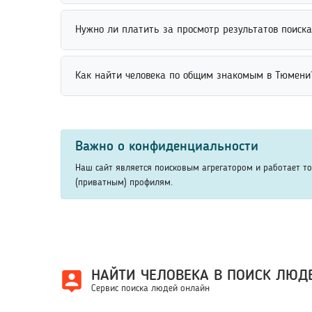
Сервис подходит для поиска однокурсников по им
Нужно ли платить за просмотр результатов поиск
быстрее найти нужных людей среди студентов и в
Просмотр результатов поиска обычно доступен бе
Как найти человека по общим знакомым в Тюмени
открытыми данными без оплаты. Дополнительные 
сервиса.
Найти человека по общим знакомым можно через с
нужного человека и уточнить результаты поиска. 
Важно о конфиденциальности
Наш сайт является поисковым агрегатором и работает т
(приватным) профилям.
НАЙТИ ЧЕЛОВЕКА В ПОИСК ЛЮД
Сервис поиска людей онлайн