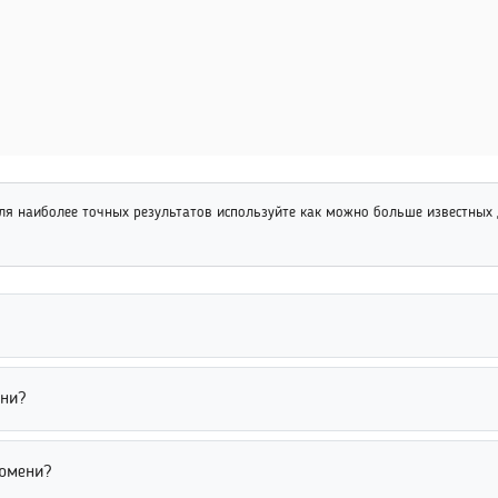
я наиболее точных результатов используйте как можно больше известных
овые сервисы и социальные сети с функцией расширенного поиска. 
ени?
я эффективного поиска рекомендуется дополнительно указать имя 
тат из-за недостатка данных, ошибок в написании имени или отс
Тюмени?
ведения, включая возраст, место учебы или работы. Это помогает 