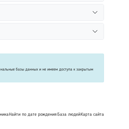
вание дополнительных параметров помогает
с бывшими однокурсниками онлайн.
 ознакомиться с найденными совпадениями и
доставляться в рамках платных возможностей
ежду аккаунтами помогает быстрее определить
.
ональные базы данных и не имеем доступа к закрытым
ника
Найти по дате рождения
База людей
Карта сайта