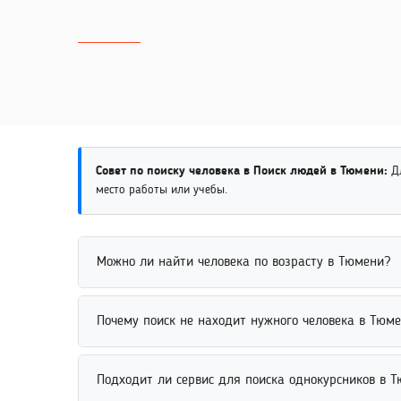
Совет по поиску человека в Поиск людей в Тюмени:
Дл
место работы или учебы.
Можно ли найти человека по возрасту в Тюмени?
Найти человека по возрасту возможно через поиск
Почему поиск не находит нужного человека в Тюм
совпадений и повысить точность результатов. Дл
Поиск человека может не находить нужный резуль
Подходит ли сервис для поиска однокурсников в 
точности рекомендуется указать дополнительные с