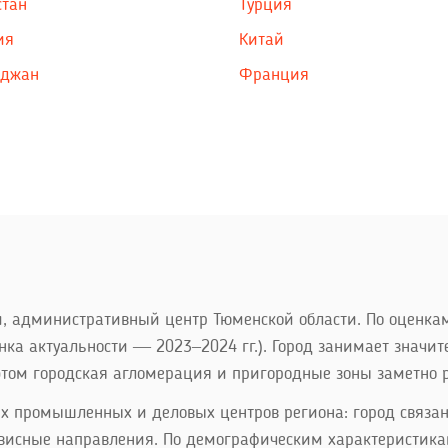
стан
Турция
ия
Китай
йджан
Франция
 административный центр Тюменской области. По оценкам
енка актуальности — 2023–2024 гг.). Город занимает знач
 этом городская агломерация и пригородные зоны заметн
х промышленных и деловых центров региона: город связан
ервисные направления. По демографическим характеристика