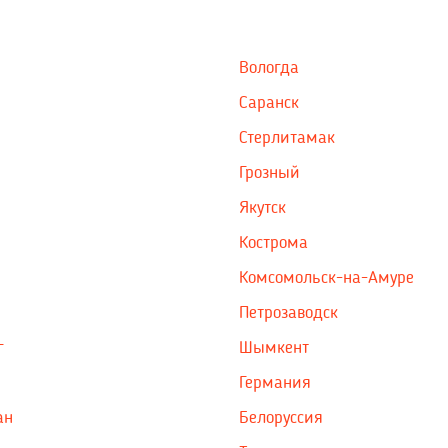
Вологда
Саранск
Стерлитамак
Грозный
Якутск
Кострома
Комсомольск-на-Амуре
Петрозаводск
г
Шымкент
Германия
ан
Белоруссия