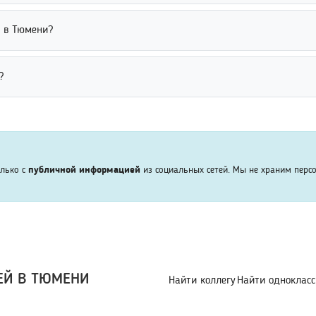
ени, учебному заведению, факультету или году выпуска. Использо
а в Тюмени?
ыпускников. Это удобно для восстановления контактов и общения 
сплатно для базовой информации о человеке. Пользователь может
?
функции, расширенные сведения или подробные отчеты могут пре
оциальные сети и списки друзей пользователей. Анализ связей м
Это особенно полезно при недостатке точных данных о пользователе
олько с
публичной информацией
из социальных сетей. Мы не храним перс
ЕЙ В ТЮМЕНИ
Найти коллегу
Найти однокласс