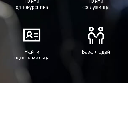
Найти
Найти
однокурсника
сослуживца
Найти
База людей
однофамильца