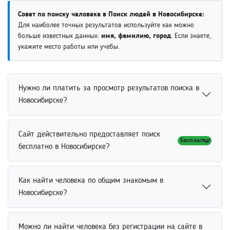
Совет по поиску человека в Поиск людей в Новосибирске:
Для наиболее точных результатов используйте как можно
больше известных данных:
имя, фамилию, город
. Если знаете,
укажите место работы или учебы.
Нужно ли платить за просмотр результатов поиска в
Новосибирске?
Просмотр результатов поиска обычно доступен
Сайт действительно предоставляет поиск
Бесплатно
бесплатно для базовой информации о человеке.
бесплатно в Новосибирске?
Пользователь может ознакомиться с найденными
совпадениями и открытыми данными без оплаты.
Бесплатный поиск людей доступен для базовых
Дополнительные функции, расширенные сведения или
Как найти человека по общим знакомым в
запросов и просмотра основной информации.
подробные отчеты могут предоставляться в рамках
Новосибирске?
Пользователь может искать человека по имени,
платных возможностей сервиса.
фамилии или другим параметрам без обязательной
Найти человека по общим знакомым можно через
оплаты. Некоторые дополнительные функции или
Можно ли найти человека без регистрации на сайте в