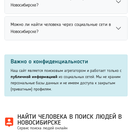
социальные сети и списки друзей пользователей.
расширенные сведения могут предоставляться на
Новосибирске?
Анализ связей между аккаунтами помогает быстрее
отдельных условиях сервиса.
определить нужного человека и уточнить результаты
Найти человека без регистрации на сайте можно через
поиска. Это особенно полезно при недостатке точных
Можно ли найти человека через социальные сети в
открытые поисковые сервисы и базы данных. Многие
данных о пользователе.
Новосибирске?
платформы позволяют просматривать базовую
информацию без создания аккаунта. Для доступа к
Найти человека через социальные сети можно по
дополнительным функциям или расширенным данным
имени, фамилии, месту учебы, работы или другим
иногда может потребоваться регистрация
Важно о конфиденциальности
открытым данным. Платформы позволяют быстро
пользователя.
просматривать профили пользователей и находить
Наш сайт является поисковым агрегатором и работает только с
нужных людей. Использование дополнительных
публичной информацией
из социальных сетей. Мы не храним
персональные базы данных и не имеем доступа к закрытым
параметров помогает значительно повысить точность
(приватным) профилям.
поиска человека.
НАЙТИ ЧЕЛОВЕКА В ПОИСК ЛЮДЕЙ В
НОВОСИБИРСКЕ
Сервис поиска людей онлайн