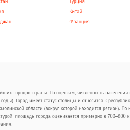
стан
Турция
ия
Китай
йджан
Франция
йших городов страны. По оценкам, численность населения с
оды). Город имеет статус столицы и относится к республи
молинской области (вокруг которой находится регион). П
турой; площадь города оценивается примерно в 700–800 км
вания.