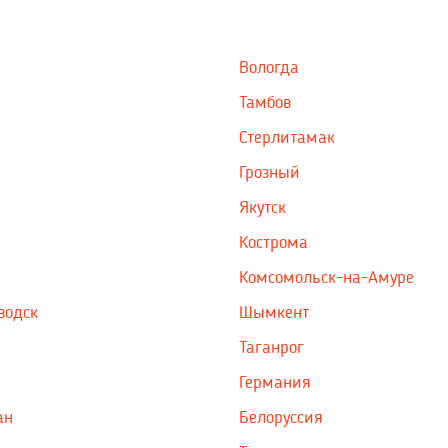
Вологда
Тамбов
Стерлитамак
Грозный
Якутск
Кострома
Комсомольск-на-Амуре
водск
Шымкент
Таганрог
Германия
ан
Белоруссия