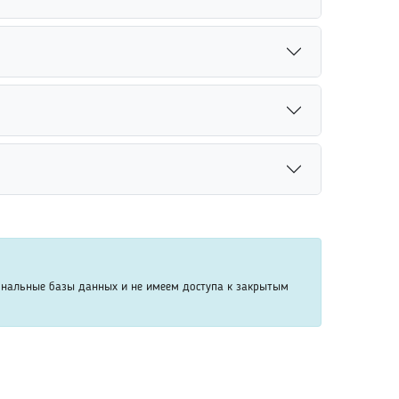
с бывшими однокурсниками онлайн.
ей. Для уточнения результатов рекомендуется
реди других сотрудников организации.
исит от количества совпадений и объема
ить время поиска нужного человека.
 Социальные сети и поисковые сервисы позволяют
е результаты поиска.
дения. Чем подробнее поисковый запрос, тем выше
ека среди похожих профилей.
ональные базы данных и не имеем доступа к закрытым