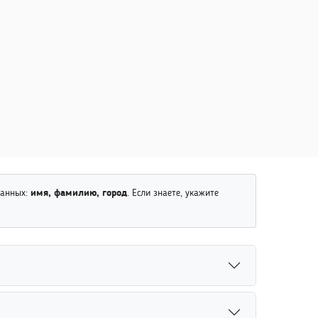
данных:
имя, фамилию, город
. Если знаете, укажите
вание дополнительных параметров помогает