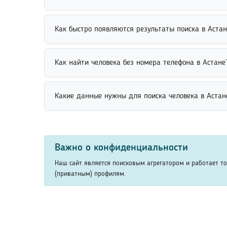
быстрее найти нужных людей среди студентов и в
Найти бывшего коллегу по работе можно через пр
Как быстро появляются результаты поиска в Астан
указать место работы, должность или период сотр
Результаты поиска людей появляются практически 
Как найти человека без номера телефона в Астане
информации в базе. Использование точных параме
Найти человека без номера телефона можно по им
Какие данные нужны для поиска человека в Астан
искать людей без использования контактного ном
Данные для поиска человека могут включать имя, 
вероятность получить точные результаты. Дополн
Важно о конфиденциальности
Наш сайт является поисковым агрегатором и работает т
(приватным) профилям.