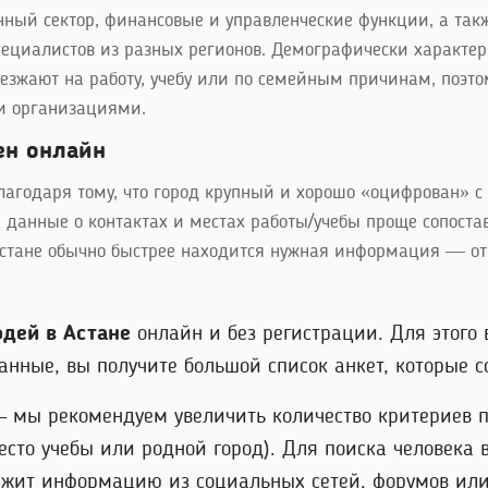
нный сектор, финансовые и управленческие функции, а так
пециалистов из разных регионов. Демографически характер
зжают на работу, учебу или по семейным причинам, поэтом
и организациями.
ен онлайн
благодаря тому, что город крупный и хорошо «оцифрован» с
данные о контактах и местах работы/учебы проще сопоставл
Астане обычно быстрее находится нужная информация — от 
юдей в Астане
онлайн и без регистрации. Для этого
нные, вы получите большой список анкет, которые со
 – мы рекомендуем увеличить количество критериев п
то учебы или родной город). Для поиска человека 
ржит информацию из социальных сетей, форумов или