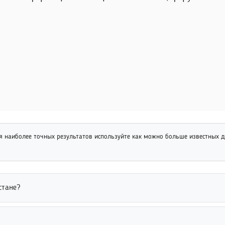
 наиболее точных результатов используйте как можно больше известных 
стане?
ени, учебному заведению, факультету или году выпуска. Использо