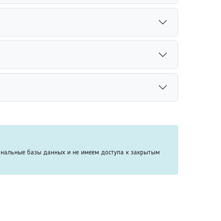
зы данных. Указание полной даты рождения
ь имя, фамилию или другие известные сведения.
упным источникам информации. Система
ть наиболее релевантные результаты поиска
Даже устаревшие сведения, включая прежнее
т вероятность успешного поиска человека.
альная сеть позволяет использовать фильтры и
жного человека онлайн.
ональные базы данных и не имеем доступа к закрытым