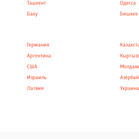
Ташкент
Одесса
Баку
Бишкек
Германия
Казахст
Аргентина
Кыргыз
США
Молдав
Израиль
Азерба
Латвия
Украин