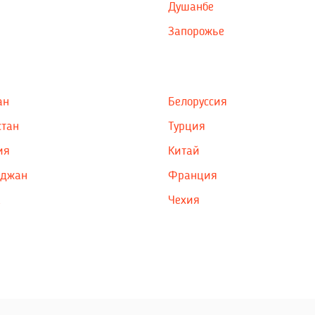
Душанбе
Запорожье
ан
Белоруссия
стан
Турция
ия
Китай
йджан
Франция
а
Чехия