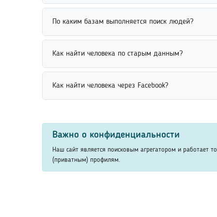
хранения и обработки данных.
Поиск человека по дате рождения выполняется че
По каким базам выполняется поиск людей?
помогает сократить количество совпадений и пов
Поиск людей выполняется по открытым базам дан
Как найти человека по старым данным?
анализирует совпадения по различным параметрам
пользователей.
Найти человека по старым данным можно через а
Как найти человека через Facebook?
место учебы или фамилию, помогают сузить резул
Найти человека через Facebook можно по имени, 
просматривать доступные профили пользователей.
Важно о конфиденциальности
Наш сайт является поисковым агрегатором и работает т
(приватным) профилям.