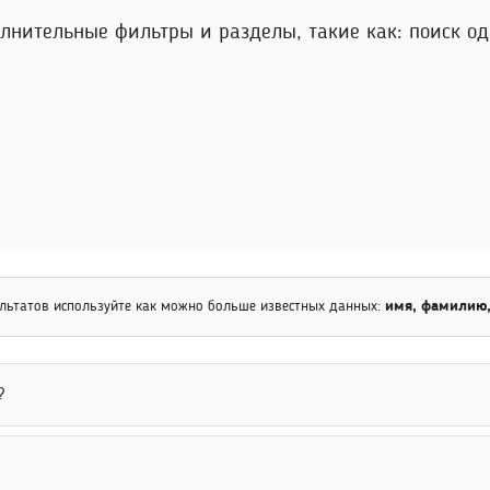
лнительные фильтры и разделы, такие как: поиск одн
льтатов используйте как можно больше известных данных:
имя, фамилию,
?
ься только в рамках политики конфиденциальности сервиса и дей
ем информации для обработки запросов. Пользователям рекоменд