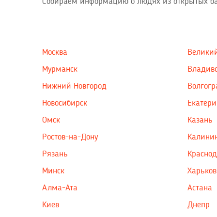
Собираем информацию о людях из открытых ба
Москва
Великий
Мурманск
Владиво
Нижний Новгород
Волгогр
Новосибирск
Екатери
Омск
Казань
Ростов-на-Дону
Калини
Рязань
Красно
Минск
Харьков
Алма-Ата
Астана
Киев
Днепр