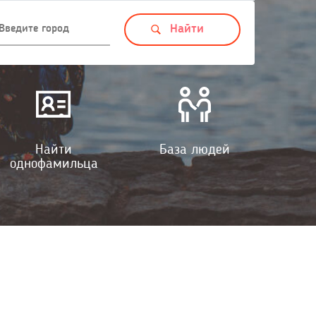
Найти
База людей
однофамильца