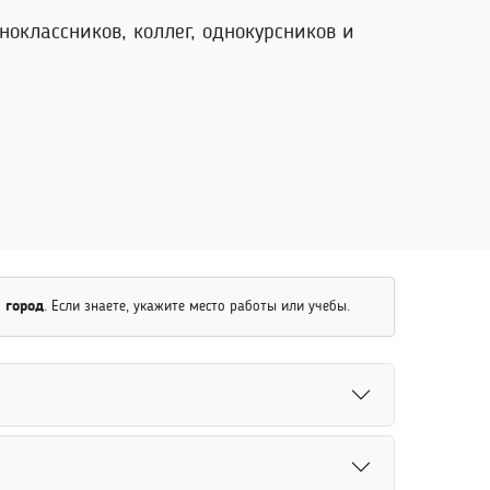
оклассников, коллег, однокурсников и
 город
. Если знаете, укажите место работы или учебы.
ствующего законодательства. Большинство
уется заранее ознакомиться с правилами