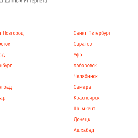
з данных интернета
 Новгород
Санкт-Петербург
сток
Саратов
ад
Уфа
нбург
Хабаровск
Челябинск
нград
Самара
дар
Красноярск
Шымкент
Донецк
Ашхабад