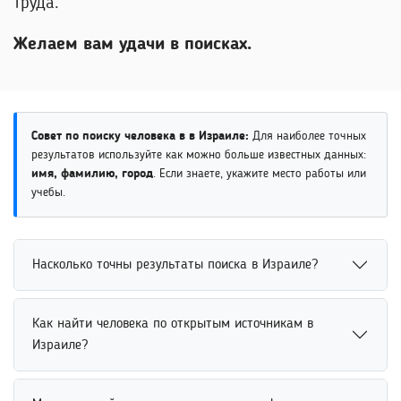
труда.
Желаем вам удачи в поисках.
Совет по поиску человека в в Израиле:
Для наиболее точных
результатов используйте как можно больше известных данных:
имя, фамилию, город
. Если знаете, укажите место работы или
учебы.
Насколько точны результаты поиска в Израиле?
Точность результатов поиска зависит от количества
Как найти человека по открытым источникам в
указанных данных и актуальности информации в
Израиле?
открытых источниках. Использование имени, возраста,
места учебы и других параметров помогает системе
Поиск человека по открытым источникам выполняется