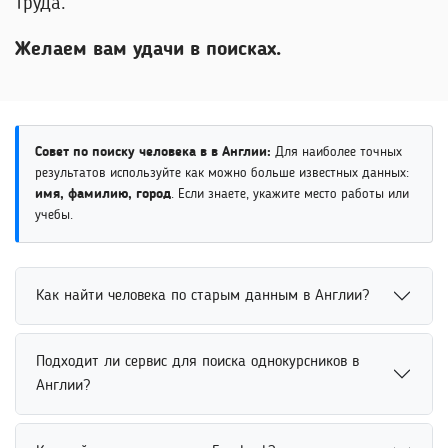
труда.
Желаем вам удачи в поисках.
Совет по поиску человека в в Англии:
Для наиболее точных
результатов используйте как можно больше известных данных:
имя, фамилию, город
. Если знаете, укажите место работы или
учебы.
Как найти человека по старым данным в Англии?
Найти человека по старым данным можно через
Подходит ли сервис для поиска однокурсников в
архивные профили, социальные сети и открытые базы
Англии?
информации. Даже устаревшие сведения, включая
прежнее место учебы или фамилию, помогают сузить
Сервис подходит для поиска однокурсников по имени,