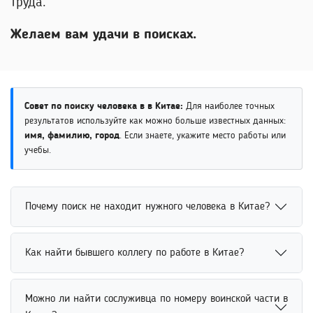
труда.
Желаем вам удачи в поисках.
Совет по поиску человека в в Китае:
Для наиболее точных
результатов используйте как можно больше известных данных:
имя, фамилию, город
. Если знаете, укажите место работы или
учебы.
Почему поиск не находит нужного человека в Китае?
Поиск человека может не находить нужный результат
Как найти бывшего коллегу по работе в Китае?
из-за недостатка данных, ошибок в написании имени
или отсутствия открытой информации. Для повышения
Найти бывшего коллегу по работе можно через
точности рекомендуется указать дополнительные
Можно ли найти сослуживца по номеру воинской части в
профессиональные платформы, социальные сети и