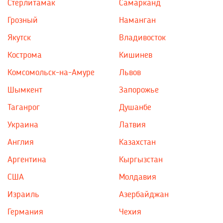
Стерлитамак
Самарканд
Грозный
Наманган
Якутск
Владивосток
Кострома
Кишинев
Комсомольск-на-Амуре
Львов
Шымкент
Запорожье
Таганрог
Душанбе
Украина
Латвия
Англия
Казахстан
Аргентина
Кыргызстан
США
Молдавия
Израиль
Азербайджан
Германия
Чехия