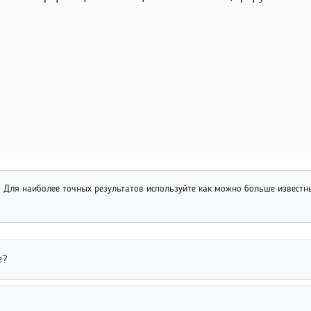
:
Для наиболее точных результатов используйте как можно больше извест
е?
рез специальные онлайн-сервисы, социальные сети и открытые ба