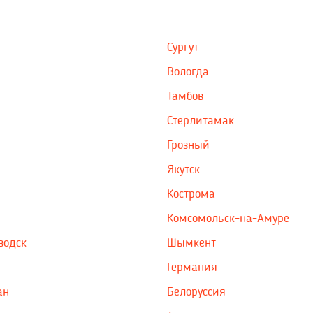
Сургут
Вологда
Тамбов
Стерлитамак
Грозный
Якутск
Кострома
Комсомольск-на-Амуре
водск
Шымкент
Германия
ан
Белоруссия