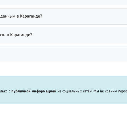
ысить точность поиска. Дополнительно рекомендуется использоват
поисковый запрос и добавить дополнительные данные, например во
 данным в Караганде?
ии. Использование нескольких параметров значительно повышает 
 размещенным в социальных сетях, справочниках и других публич
язь в Караганде?
ом доступе. Это обеспечивает законность поиска и соблюдение тр
 можно через социальные сети, базы данных и сервисы поиска люд
звестные сведения. Дополнительная информация помогает быстрее
ые профили и доступные данные пользователей. Сервис помогает 
лнительных параметров повышает точность поиска и позволяет бы
олько с
публичной информацией
из социальных сетей. Мы не храним перс