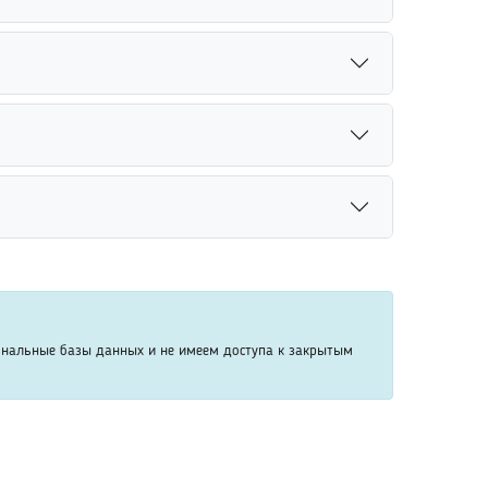
ь имя, фамилию или другие известные сведения.
зраст, место учебы или работы. Также стоит
вероятность успешного поиска человека.
ных источниках информации. Сервис использует
ебований конфиденциальности пользователей.
ей. Для более точного результата рекомендуется
 восстановить контакт с близкими людьми.
находить аккаунты по имени, фамилии, месту
стрее определить нужного человека.
ональные базы данных и не имеем доступа к закрытым