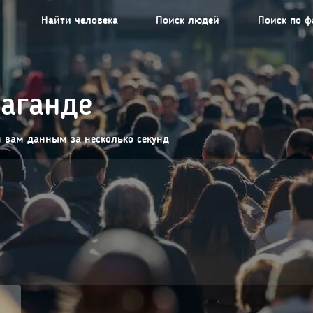
Найти человека
Поиск людей
Поиск по 
раганде
м вам данным за несколько секунд