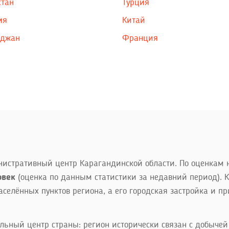
стан
Турция
ия
Китай
йджан
Франция
истративный центр Карагандинской области. По оценкам н
овек
(оценка по данным статистики за недавний период). 
населённых пунктов региона, а его городская застройка и 
ный центр страны: регион исторически связан с добычей 