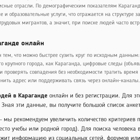
исные отрасли. По демографическим показателям Караган
и образовательные услуги, что отражается на структуре за
трудовых мигрантов, а значит, при поиске людей часто вс
аганде онлайн
н тем, что можно быстрее сузить круг по исходным данным:
го крупного города, как Караганда, цифровые следы (объя
 проверять совпадения без необходимости тратить время н
менить адрес или поддерживать связь через онлайн-каналы.
юдей в Караганде
онлайн и без регистрации. Для э
Зная эти данные, вы получите большой список анкет,
 – мы рекомендуем увеличить количество критериев п
сто учебы или родной город). Для поиска человека 
ржит информацию из социальных сетей, форумов или