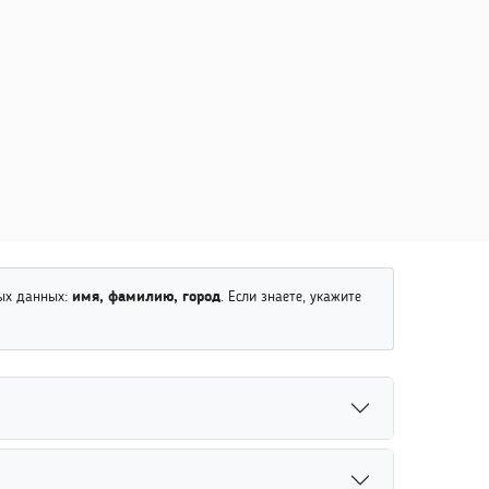
ных данных:
имя, фамилию, город
. Если знаете, укажите
зы данных. Указание полной даты рождения