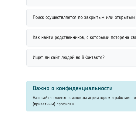
помогает сократить количество совпадений и пов
Если человек не найден, рекомендуется уточнить 
Поиск осуществляется по закрытым или открытым
проверить правильность написания имени и фамил
Поиск людей осуществляется по открытым данным,
Как найти родственников, с которыми потеряна св
только доступные сведения, находящиеся в открыт
Найти родственников, с которыми потеряна связь,
Ищет ли сайт людей во ВКонтакте?
использовать фамилию, место учебы или другие и
Поиск людей во ВКонтакте возможен через открыт
учебы или другим сведениям. Использование допо
Важно о конфиденциальности
Наш сайт является поисковым агрегатором и работает т
(приватным) профилям.