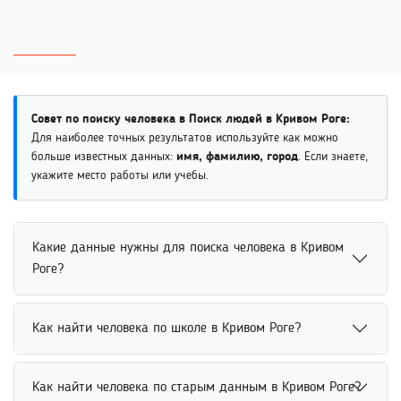
Совет по поиску человека в Поиск людей в Кривом Роге:
Для наиболее точных результатов используйте как можно
больше известных данных:
имя, фамилию, город
. Если знаете,
укажите место работы или учебы.
Какие данные нужны для поиска человека в Кривом
Роге?
Данные для поиска человека могут включать имя,
Как найти человека по школе в Кривом Роге?
фамилию, возраст, место учебы, работы или другие
известные сведения. Чем подробнее поисковый запрос,
Найти человека по школе можно через сообщества
тем выше вероятность получить точные результаты.
Как найти человека по старым данным в Кривом Роге?