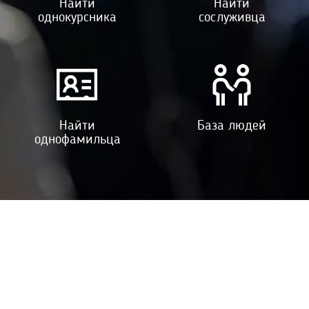
Найти
Найти
однокурсника
сослуживца
Найти
База людей
однофамильца