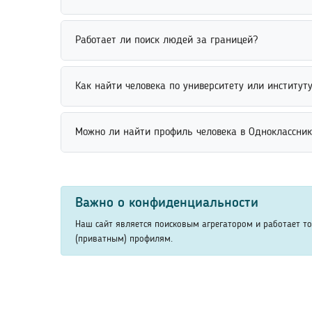
учебное заведение, факультет, курс или год выпус
Найти человека без регистрации на сайте можно 
Работает ли поиск людей за границей?
информацию без создания аккаунта. Для доступа
Поиск людей за границей возможен через междуна
Как найти человека по университету или институту
рекомендуется указать дополнительные сведения 
Найти человека по университету или институту мо
Можно ли найти профиль человека в Одноклассник
указать факультет, специальность или год оконча
Найти профиль человека в Одноклассниках можно 
находить открытые профили пользователей и сопо
Важно о конфиденциальности
Наш сайт является поисковым агрегатором и работает т
(приватным) профилям.