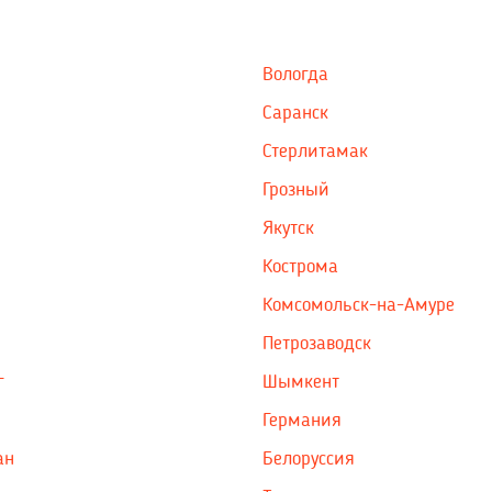
Вологда
Саранск
Стерлитамак
Грозный
Якутск
Кострома
Комсомольск-на-Амуре
Петрозаводск
г
Шымкент
Германия
ан
Белоруссия