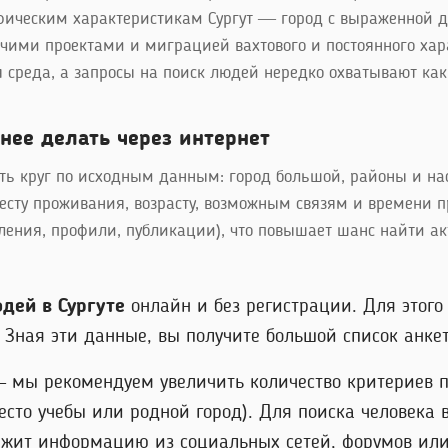
фическим характеристикам Сургут — город с выраженной д
очими проектами и миграцией вахтового и постоянного хара
 среда, а запросы на поиск людей нередко охватывают ка
нее делать через интернет
ить круг по исходным данным: город большой, районы и на
сту проживания, возрасту, возможным связям и времени пр
ления, профили, публикации), что повышает шанс найти а
дей в Сургуте
онлайн и без регистрации. Для этог
Зная эти данные, вы получите большой список анкет,
 – мы рекомендуем увеличить количество критериев п
то учебы или родной город). Для поиска человека 
ржит информацию из социальных сетей, форумов или