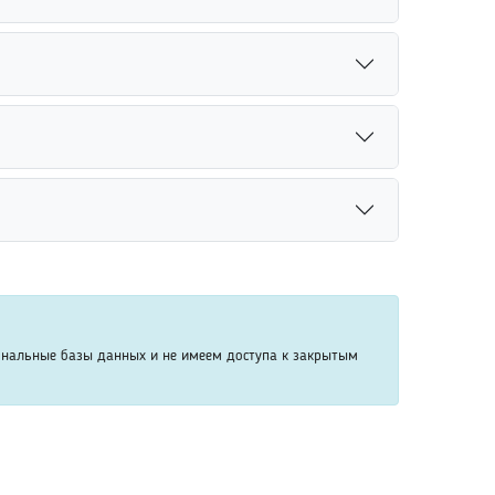
и выпускников.
рмы позволяют просматривать базовую
ет потребоваться регистрация пользователя.
рмации. Для более точного результата
делами страны проживания.
. Для более точного результата рекомендуется
ускников учебного заведения.
данным. Онлайн-сервисы помогают быстрее
ов и старых знакомых.
ональные базы данных и не имеем доступа к закрытым