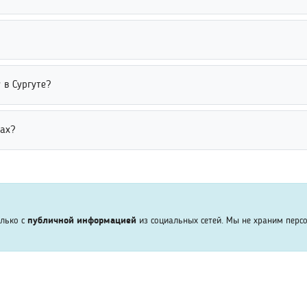
ка. Это помогает быстрее найти нужного человека среди студентов 
через открытые поисковые сервисы и базы данных. Многие платфо
 к дополнительным функциям или расширенным данным иногда мож
родные базы данных, социальные сети и открытые источники инфо
 в Сургуте?
о человеке. Это помогает быстрее находить нужных людей за пре
жно через базы выпускников, социальные сети и поисковые сервисы
ах?
ния. Это помогает быстрее определить нужного человека среди вып
через поиск по имени, фамилии, возрасту или другим известным 
ставлять информацию. Это удобно для поиска друзей, родственник
олько с
публичной информацией
из социальных сетей. Мы не храним перс