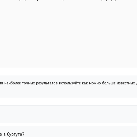
я наиболее точных результатов используйте как можно больше известных
оциальные сети, базы выпускников и специализированные сервисы.
е в Сургуте?