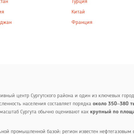
стан
Турция
ия
Китай
йджан
Франция
тивный центр Сургутского района и один из ключевых горо
сленность населения составляет порядка
около 350–380 т
масштаб Сургута обычно оценивают как
крупный по площа
льной промышленной базой: регион известен нефтегазовым с