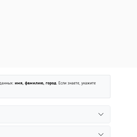
 данных:
имя, фамилию, город
. Если знаете, укажите
 Для повышения точности рекомендуется указать