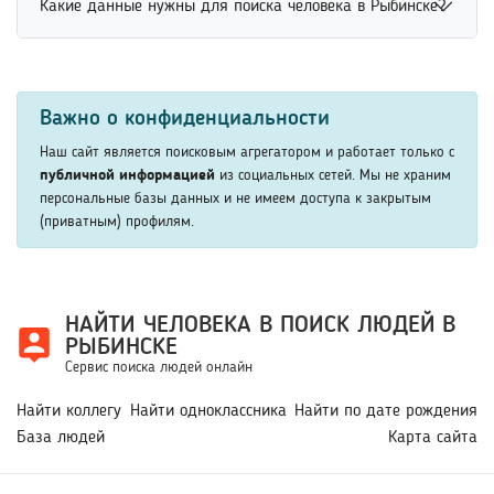
помогает быстрее получить релевантные результаты и
Какие данные нужны для поиска человека в Рыбинске?
доступен через онлайн-сервисы, социальные сети и
сократить время поиска нужного человека.
открытые базы данных. Для повышения точности
Данные для поиска человека могут включать имя,
рекомендуется указать дополнительные сведения,
фамилию, возраст, место учебы, работы или другие
например возраст, место учебы или работы. Это
Важно о конфиденциальности
известные сведения. Чем подробнее поисковый запрос,
помогает быстрее найти нужного человека среди
тем выше вероятность получить точные результаты.
Наш сайт является поисковым агрегатором и работает только с
похожих совпадений.
Дополнительная информация помогает быстрее
публичной информацией
из социальных сетей. Мы не храним
персональные базы данных и не имеем доступа к закрытым
определить нужного человека среди похожих профилей.
(приватным) профилям.
НАЙТИ ЧЕЛОВЕКА В ПОИСК ЛЮДЕЙ В
РЫБИНСКЕ
Сервис поиска людей онлайн
Найти коллегу
Найти одноклассника
Найти по дате рождения
База людей
Карта сайта