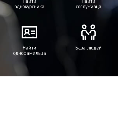
Найти
Найти
однокурсника
сослуживца
Найти
База людей
однофамильца