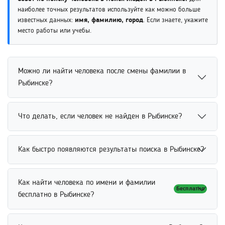
наиболее точных результатов используйте как можно больше
известных данных:
имя, фамилию, город
. Если знаете, укажите
место работы или учебы.
Можно ли найти человека после смены фамилии в
Рыбинске?
Найти человека после смены фамилии возможно через
Что делать, если человек не найден в Рыбинске?
социальные сети, базы данных и связанные профили
пользователей. Для повышения точности рекомендуется
Если человек не найден, рекомендуется уточнить
использовать старую фамилию, место учебы или другие
Как быстро появляются результаты поиска в Рыбинске?
поисковый запрос и добавить дополнительные данные,
известные сведения. Это помогает быстрее определить
например возраст, место учебы или работы. Также
нужного человека после изменения данных.
Результаты поиска людей появляются практически
стоит проверить правильность написания имени и
Как найти человека по имени и фамилии
Бесплатно
мгновенно после ввода данных в систему. Скорость
фамилии. Использование нескольких параметров
бесплатно в Рыбинске?
обработки зависит от количества совпадений и объема
значительно повышает вероятность успешного поиска
информации в базе. Использование точных параметров
человека.
Поиск человека по имени и фамилии бесплатно