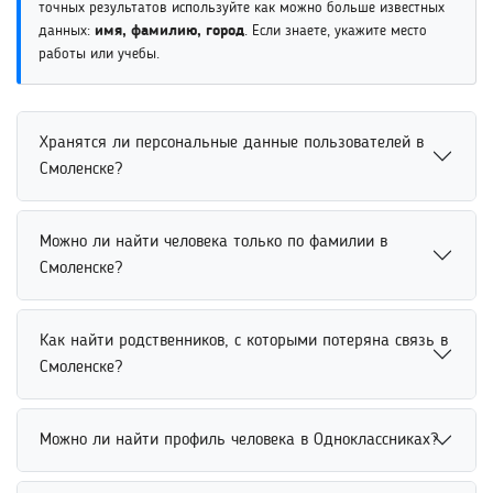
точных результатов используйте как можно больше известных
данных:
имя, фамилию, город
. Если знаете, укажите место
работы или учебы.
Хранятся ли персональные данные пользователей в
Смоленске?
Персональные данные пользователей могут храниться
Можно ли найти человека только по фамилии в
только в рамках политики конфиденциальности сервиса
Смоленске?
и действующего законодательства. Большинство
поисковых платформ используют минимальный объем
Найти человека только по фамилии возможно через
информации для обработки запросов. Пользователям
Как найти родственников, с которыми потеряна связь в
поисковые сервисы и открытые базы данных. Однако
рекомендуется заранее ознакомиться с правилами
Смоленске?
при распространенной фамилии результаты могут быть
хранения и обработки данных.
слишком широкими. Для повышения точности
Найти родственников, с которыми потеряна связь,
рекомендуется дополнительно указать имя, возраст
Можно ли найти профиль человека в Одноклассниках?
можно через социальные сети, базы данных и сервисы
или другие известные данные о человеке.
поиска людей. Для более точного результата