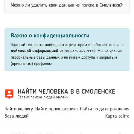
Найти профиль человека в Одноклассниках можно через
рекомендуется использовать фамилию, место учебы
Можно ли удалить свои данные из поиска в Смоленске?
поиск по имени, фамилии, возрасту или другим
или другие известные сведения. Дополнительная
известным данным. Онлайн-сервисы помогают быстрее
информация помогает быстрее восстановить контакт с
Удалить свои данные из поиска можно через обращение
находить открытые профили пользователей и
близкими людьми.
в службу поддержки сервиса или настройку
сопоставлять информацию. Это удобно для поиска
Важно о конфиденциальности
конфиденциальности профиля. Многие платформы
друзей, родственников и старых знакомых.
предоставляют возможность скрыть личную
Наш сайт является поисковым агрегатором и работает только с
информацию из открытого доступа. Это помогает
публичной информацией
из социальных сетей. Мы не храним
персональные базы данных и не имеем доступа к закрытым
ограничить отображение данных в результатах поиска
(приватным) профилям.
пользователей.
НАЙТИ ЧЕЛОВЕКА В В СМОЛЕНСКЕ
Сервис поиска людей онлайн
Найти коллегу
Найти одноклассника
Найти по дате рождения
База людей
Карта сайта