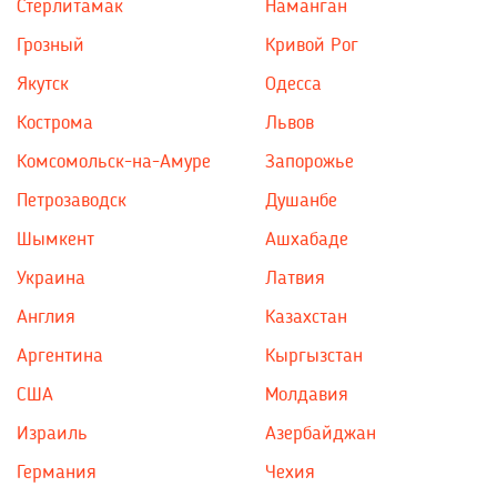
Стерлитамак
Наманган
Грозный
Кривой Рог
Якутск
Одесса
Кострома
Львов
Комсомольск-на-Амуре
Запорожье
Петрозаводск
Душанбе
Шымкент
Ашхабаде
Украина
Латвия
Англия
Казахстан
Аргентина
Кыргызстан
США
Молдавия
Израиль
Азербайджан
Германия
Чехия