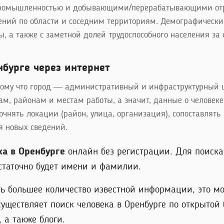
промышленностью и добывающими/перерабатывающими отра
щений по области и соседним территориям. Демографическ
ы, а также с заметной долей трудоспособного населения за
нбурге через интернет
отому что город — административный и инфраструктурный ц
, районам и местам работы, а значит, данные о человеке
уточнять локации (район, улица, организация), сопоставл
я новых сведений.
ка в Оренбурге
онлайн без регистрации. Для поиска 
таточно будет имени и фамилии.
ь большее количество известной информации, это мо
существляет поиск человека в Оренбурге по открытой
 а также блоги.