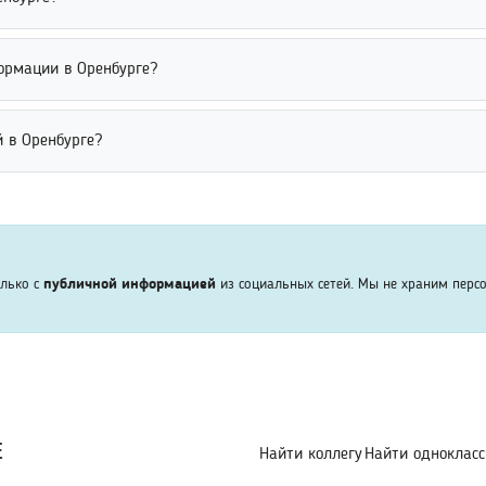
еловека. Это помогает быстрее найти нужного пользователя среди
тся через социальные сети, публичные справочники, форумы и пои
ормации в Оренбурге?
м параметрам. Это позволяет находить людей без использования
жно через сравнение данных из нескольких открытых источников 
 в Оренбурге?
 достоверности результатов. Это позволяет избежать ошибок при п
и официальных платформ и открытых источников данных. Пользов
денциальные данные третьим лицам. Надежные сервисы соблюдаю
олько с
публичной информацией
из социальных сетей. Мы не храним перс
Е
Найти коллегу
Найти однокласс