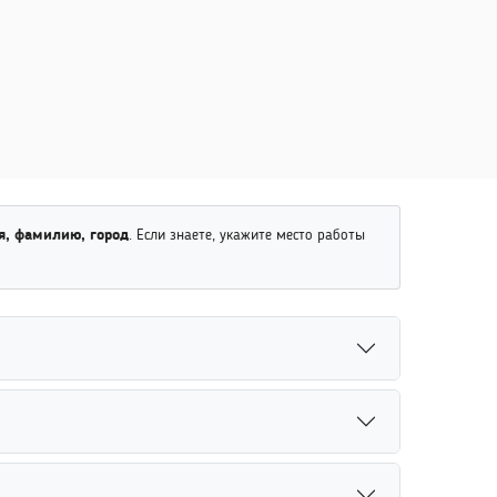
я, фамилию, город
. Если знаете, укажите место работы
мах или архивных копиях страниц.
оиска и восстановления информации о
я более точного результата рекомендуется