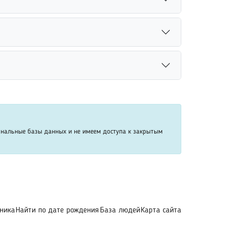
 выпускников учреждения.
сковые системы. Сервис анализирует доступную
 закрытых или конфиденциальных данных.
и социальных сетей. Совпадение фотографий,
оиске нужного человека.
ателю рекомендуется внимательно относиться к
т требования безопасности и защиты
ональные базы данных и не имеем доступа к закрытым
ника
Найти по дате рождения
База людей
Карта сайта