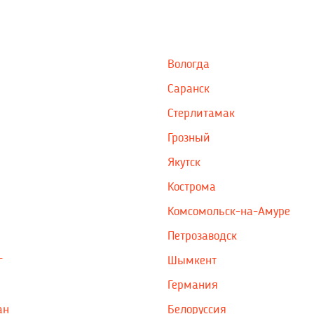
Вологда
Саранск
Стерлитамак
Грозный
Якутск
Кострома
Комсомольск-на-Амуре
Петрозаводск
г
Шымкент
Германия
ан
Белоруссия