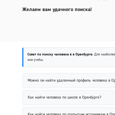
Желаем вам удачного поиска!
Совет по поиску человека в в Оренбурге:
Для наиболее
или учебы.
Можно ли найти удаленный профиль человека в О
Найти удаленный профиль человека бывает сложно
Как найти человека по школе в Оренбурге?
Дополнительные данные, включая имя, фотографии
пользователе.
Найти человека по школе можно через сообщества 
Как найти человека по открытым источникам в Ор