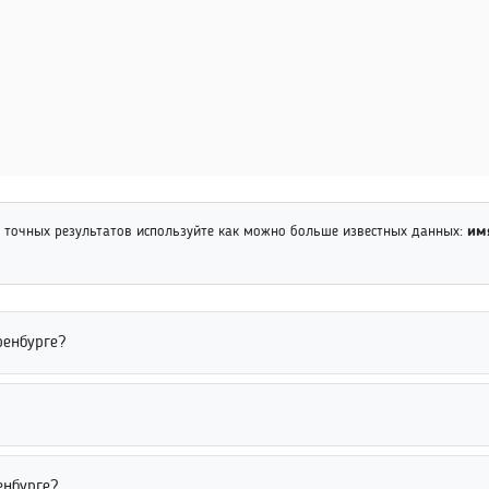
 точных результатов используйте как можно больше известных данных:
им
ренбурге?
, однако часть информации может сохраняться в поисковых систе
 или старые ссылки, помогают повысить вероятность успешного п
выпускников, социальные сети и онлайн-сервисы поиска людей. Дл
енбурге?