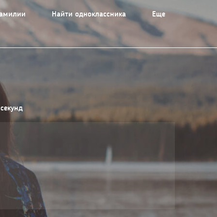
фамилии
Найти одноклассника
Еще
 секунд