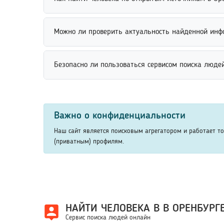
указать номер школы, период обучения или имя ч
Поиск человека по открытым источникам выполняе
Можно ли проверить актуальность найденной инф
информацию и сопоставляет совпадения по разны
Проверить актуальность найденной информации мо
Безопасно ли пользоваться сервисом поиска людей
профилей и других сведений помогает убедиться в
Сервис поиска людей безопасен при использовани
персональной информации и не передавать конфи
Важно о конфиденциальности
пользовательских данных.
Наш сайт является поисковым агрегатором и работает т
(приватным) профилям.
НАЙТИ ЧЕЛОВЕКА В В ОРЕНБУРГ
Сервис поиска людей онлайн