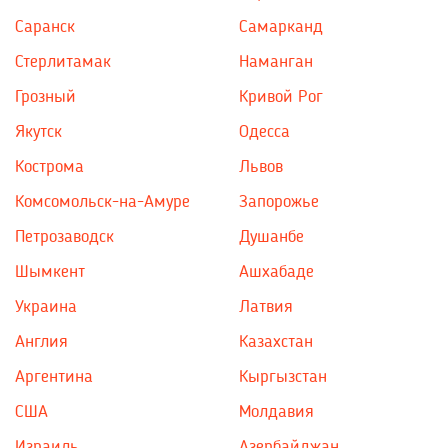
Саранск
Самарканд
Стерлитамак
Наманган
Грозный
Кривой Рог
Якутск
Одесса
Кострома
Львов
Комсомольск-на-Амуре
Запорожье
Петрозаводск
Душанбе
Шымкент
Ашхабаде
Украина
Латвия
Англия
Казахстан
Аргентина
Кыргызстан
США
Молдавия
Израиль
Азербайджан