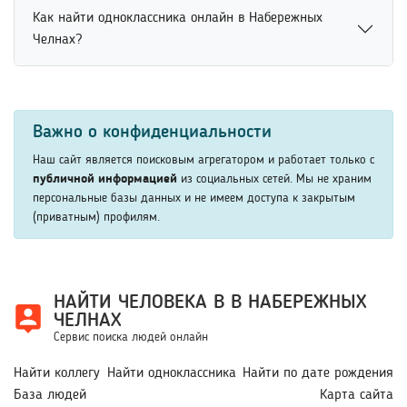
Найти человека по электронной почте возможно через
интернете. Это позволяет искать людей законным
Как найти одноклассника онлайн в Набережных
поисковые сервисы, социальные сети и открытые
способом без нарушения конфиденциальности
Челнах?
профили пользователей. Некоторые платформы
пользователей.
позволяют находить аккаунты по адресу электронной
Найти одноклассника онлайн можно через социальные
почты. Это помогает быстрее определить владельца
сети, сообщества выпускников и сервисы поиска людей.
контакта и получить дополнительную информацию о
Важно о конфиденциальности
Для более точного результата рекомендуется указать
человеке.
школу, год выпуска или имя человека. Дополнительные
Наш сайт является поисковым агрегатором и работает только с
сведения помогают быстрее найти нужного
публичной информацией
из социальных сетей. Мы не храним
персональные базы данных и не имеем доступа к закрытым
пользователя среди похожих профилей.
(приватным) профилям.
НАЙТИ ЧЕЛОВЕКА В В НАБЕРЕЖНЫХ
ЧЕЛНАХ
Сервис поиска людей онлайн
Найти коллегу
Найти одноклассника
Найти по дате рождения
База людей
Карта сайта