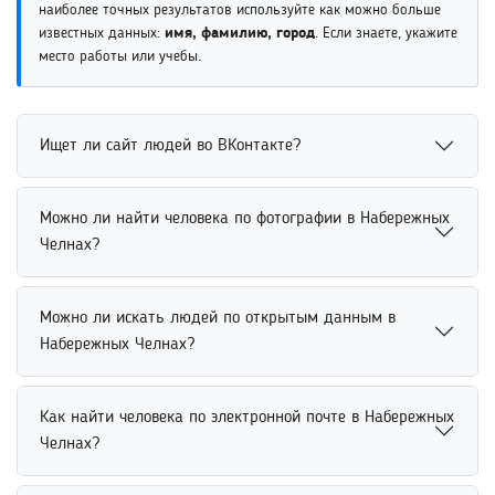
наиболее точных результатов используйте как можно больше
известных данных:
имя, фамилию, город
. Если знаете, укажите
место работы или учебы.
Ищет ли сайт людей во ВКонтакте?
Поиск людей во ВКонтакте возможен через открытые
Можно ли найти человека по фотографии в Набережных
профили и доступные данные пользователей. Сервис
Челнах?
помогает находить аккаунты по имени, фамилии, месту
учебы или другим сведениям. Использование
Найти человека по фотографии можно через сервисы
дополнительных параметров повышает точность поиска
Можно ли искать людей по открытым данным в
поиска по изображениям и социальные сети. Система
и позволяет быстрее определить нужного человека.
Набережных Челнах?
анализирует визуальные совпадения и помогает
находить похожие профили пользователей. Для
Поиск людей по открытым данным выполняется на
повышения точности рекомендуется использовать
Как найти человека по электронной почте в Набережных
основе информации из социальных сетей, публичных
качественное изображение без сильных изменений или
Челнах?
справочников и других доступных источников. Система
фильтров.
использует только открытые сведения, размещенные в