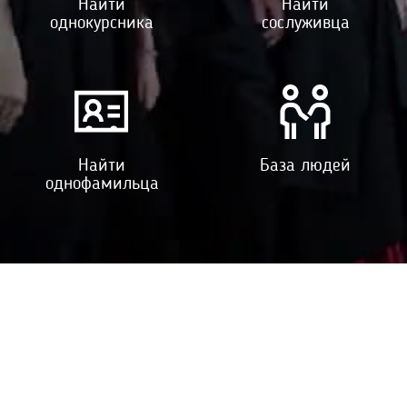
Найти
Найти
однокурсника
сослуживца
Найти
База людей
однофамильца