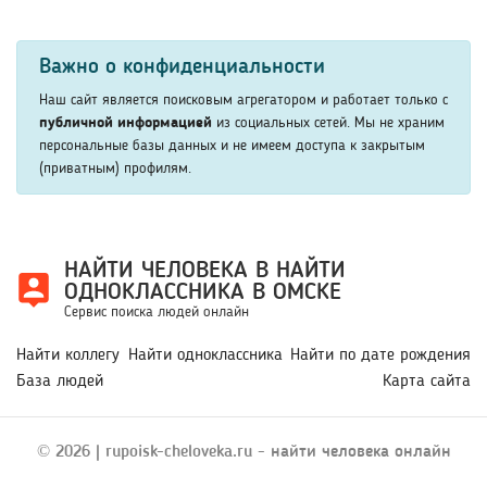
Социальные сети для поиска людей включают
убедиться в достоверности результатов. Это позволяет
популярные платформы, где пользователи публикуют
избежать ошибок при поиске нужного человека.
Важно о конфиденциальности
открытые данные о себе. Система может анализировать
профили, фотографии, места учебы и работы. Это
Наш сайт является поисковым агрегатором и работает только с
помогает быстрее находить нужных людей и уточнять
публичной информацией
из социальных сетей. Мы не храним
персональные базы данных и не имеем доступа к закрытым
результаты поиска по дополнительным параметрам.
(приватным) профилям.
НАЙТИ ЧЕЛОВЕКА В НАЙТИ
ОДНОКЛАССНИКА В ОМСКЕ
Сервис поиска людей онлайн
Найти коллегу
Найти одноклассника
Найти по дате рождения
База людей
Карта сайта
© 2026 | rupoisk-cheloveka.ru - найти человека онлайн