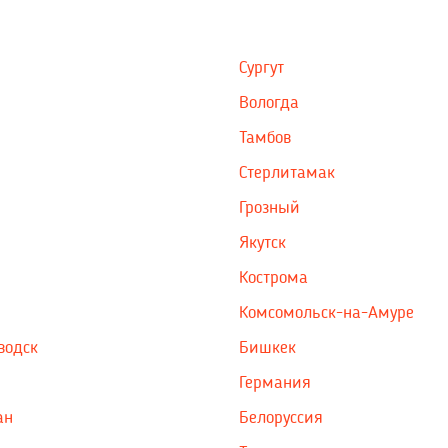
Сургут
Вологда
Тамбов
Стерлитамак
Грозный
Якутск
Кострома
Комсомольск-на-Амуре
водск
Бишкек
Германия
ан
Белоруссия