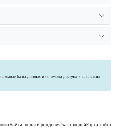
сковые системы. Сервис анализирует доступную
 закрытых или конфиденциальных данных.
вание дополнительных параметров помогает
с бывшими однокурсниками онлайн.
ствующего законодательства. Большинство
уется заранее ознакомиться с правилами
ональные базы данных и не имеем доступа к закрытым
ника
Найти по дате рождения
База людей
Карта сайта