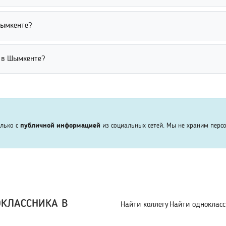
тся через социальные сети, публичные справочники, форумы и пои
Шымкенте?
м параметрам. Это позволяет находить людей без использования
ени, учебному заведению, факультету или году выпуска. Использо
 в Шымкенте?
ыпускников. Это удобно для восстановления контактов и общения 
ься только в рамках политики конфиденциальности сервиса и дей
ем информации для обработки запросов. Пользователям рекоменд
олько с
публичной информацией
из социальных сетей. Мы не храним перс
ОКЛАССНИКА В
Найти коллегу
Найти однокласс