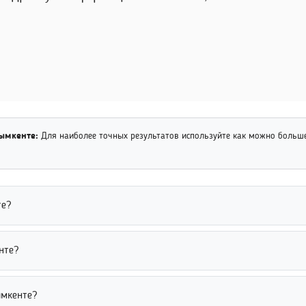
Шымкенте:
Для наиболее точных результатов используйте как можно больш
те?
альные сети, форумы, игровые платформы и поисковые системы. У
нте?
я точности рекомендуется использовать дополнительные сведения
ени, фамилии, месту учебы, работы или другим открытым данным.
ымкенте?
ера. Дополнительные параметры помогают быстрее получить точны