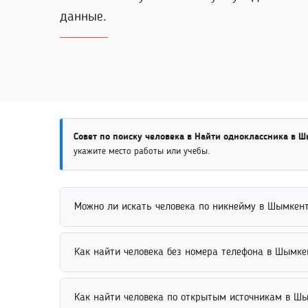
данные.
Совет по поиску человека в Найти одноклассника в 
укажите место работы или учебы.
Можно ли искать человека по никнейму в Шымкен
Поиск человека по никнейму возможен через соци
Как найти человека без номера телефона в Шымке
профили пользователя в интернете. Для повышени
Найти человека без номера телефона можно по им
Как найти человека по открытым источникам в Ш
искать людей без использования контактного ном