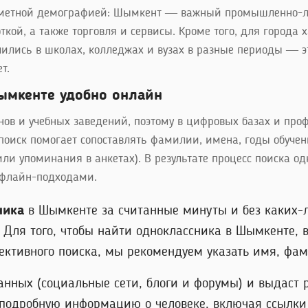
аметной демографией: Шымкент — важный промышленно-лог
ткой, а также торговля и сервисы. Кроме того, для города
чились в школах, колледжах и вузах в разные периоды — э
т.
ымкенте удобно онлайн
в и учебных заведений, поэтому в цифровых базах и про
поиск помогает сопоставлять фамилии, имена, годы обучен
или упоминания в анкетах). В результате процесс поиска о
офлайн-подходами.
ника
в Шымкенте за считанные минуты и без каких-л
. Для того, чтобы найти одноклассника в Шымкенте, 
ективного поиска, мы рекомендуем указать имя, фа
анных (социальные сети, блоги и форумы) и выдаст 
 подробную информацию о человеке, включая ссылки