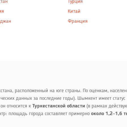
стан
Турция
ия
Китай
йджан
Франция
тана, расположенный на юге страны. По оценкам, населен
ических данных за последние годы). Шымкент имеет статус
он относится к
Туркестанской области
(в рамках действую
тр: площадь города составляет примерно
около 1,2–1,6 т