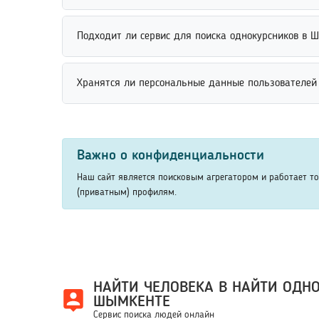
Поиск человека по открытым источникам выполняе
Подходит ли сервис для поиска однокурсников в 
информацию и сопоставляет совпадения по разны
Сервис подходит для поиска однокурсников по им
Хранятся ли персональные данные пользователей
быстрее найти нужных людей среди студентов и в
Персональные данные пользователей могут хранит
поисковых платформ используют минимальный объ
Важно о конфиденциальности
хранения и обработки данных.
Наш сайт является поисковым агрегатором и работает т
(приватным) профилям.
НАЙТИ ЧЕЛОВЕКА В НАЙТИ ОДН
ШЫМКЕНТЕ
Сервис поиска людей онлайн