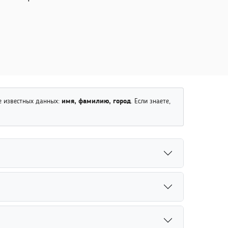
е известных данных:
имя, фамилию, город
. Если знаете,
никальный никнейм помогает быстрее находить
 или связанные аккаунты человека.
 Социальные сети и поисковые сервисы позволяют
е результаты поиска.