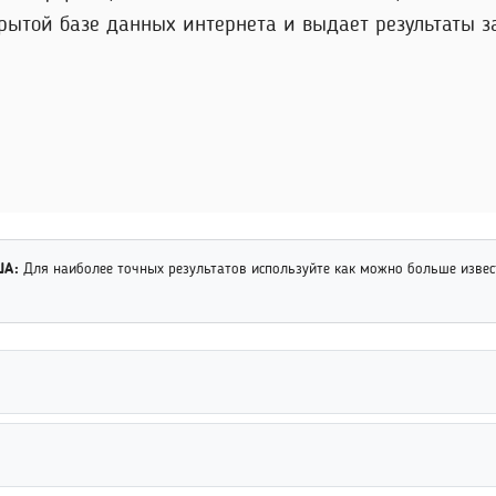
рытой базе данных интернета и выдает результаты за
ША:
Для наиболее точных результатов используйте как можно больше изве
офессиональные платформы, социальные сети и сервисы поиска люд
удничества. Это помогает быстрее определить нужного человека с