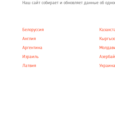
Наш сайт собирает и обновляет данные об одн
Белоруссия
Казахст
Англия
Кыргыз
Аргентина
Молдав
Израиль
Азерба
Латвия
Украин