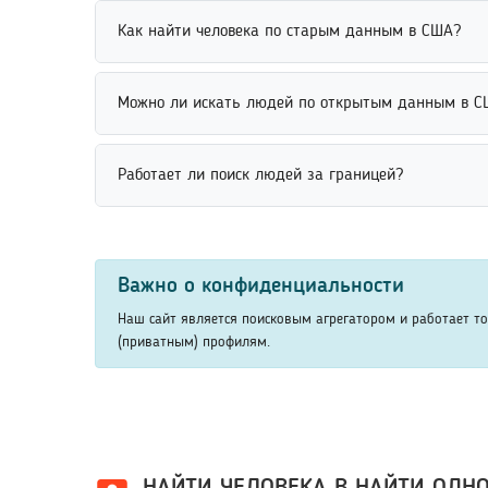
Если человек не найден, рекомендуется уточнить 
Как найти человека по старым данным в США?
проверить правильность написания имени и фамил
Найти человека по старым данным можно через а
Можно ли искать людей по открытым данным в С
место учебы или фамилию, помогают сузить резул
Поиск людей по открытым данным выполняется на 
Работает ли поиск людей за границей?
использует только открытые сведения, размещенн
Поиск людей за границей возможен через междуна
рекомендуется указать дополнительные сведения 
Важно о конфиденциальности
Наш сайт является поисковым агрегатором и работает т
(приватным) профилям.
НАЙТИ ЧЕЛОВЕКА В НАЙТИ ОДН