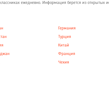
оклассниках ежедневно. Информация берется из открытых и
ан
Германия
стан
Турция
ия
Китай
йджан
Франция
а
Чехия