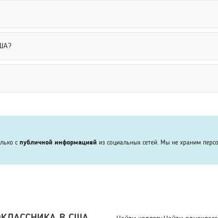
поисковый запрос и добавить дополнительные данные, например во
ии. Использование нескольких параметров значительно повышает 
рхивные профили, социальные сети и открытые базы информации. 
ША?
ьтаты поиска. Использование дополнительных параметров повышае
основе информации из социальных сетей, публичных справочников
ые в интернете. Это позволяет искать людей законным способом 
родные базы данных, социальные сети и открытые источники инфо
о человеке. Это помогает быстрее находить нужных людей за пре
олько с
публичной информацией
из социальных сетей. Мы не храним перс
ОКЛАССНИКА В США