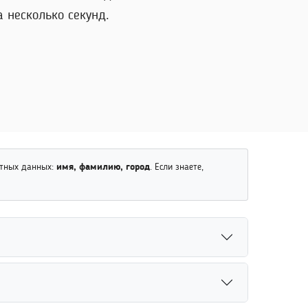
 несколько секунд.
стных данных:
имя, фамилию, город
. Если знаете,
ей. Для уточнения результатов рекомендуется
реди других сотрудников организации.