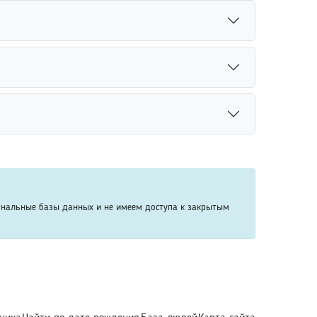
зраст, место учебы или работы. Также стоит
вероятность успешного поиска человека.
Даже устаревшие сведения, включая прежнее
т вероятность успешного поиска человека.
 и других доступных источников. Система
без нарушения конфиденциальности пользователей.
рмации. Для более точного результата
делами страны проживания.
ональные базы данных и не имеем доступа к закрытым