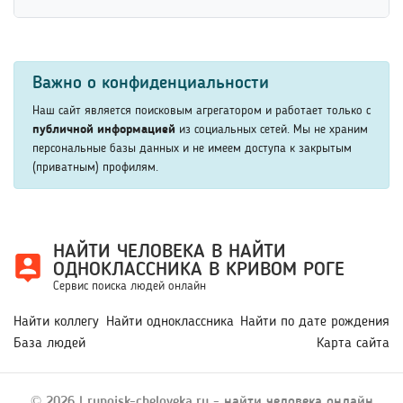
например возраст, место учебы или работы. Также
расширенные сведения могут предоставляться на
стоит проверить правильность написания имени и
отдельных условиях сервиса.
Найти человека по месту работы можно через
фамилии. Использование нескольких параметров
профессиональные сети, поисковые сервисы и открытые
значительно повышает вероятность успешного поиска
Важно о конфиденциальности
базы данных. Для повышения точности рекомендуется
человека.
указать должность, период работы или название
Наш сайт является поисковым агрегатором и работает только с
организации. Это помогает быстрее определить
публичной информацией
из социальных сетей. Мы не храним
персональные базы данных и не имеем доступа к закрытым
нужного человека среди сотрудников компании.
(приватным) профилям.
НАЙТИ ЧЕЛОВЕКА В НАЙТИ
ОДНОКЛАССНИКА В КРИВОМ РОГЕ
Сервис поиска людей онлайн
Найти коллегу
Найти одноклассника
Найти по дате рождения
База людей
Карта сайта
© 2026 | rupoisk-cheloveka.ru - найти человека онлайн