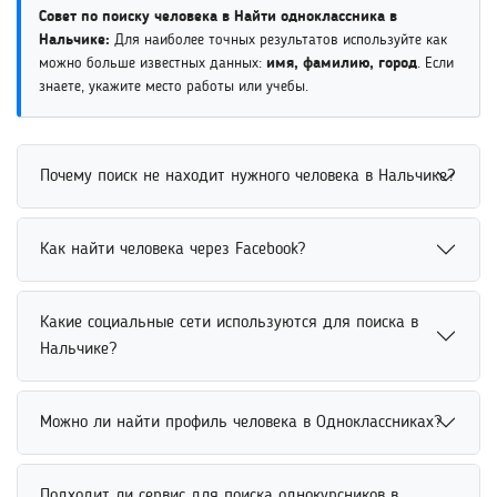
Совет по поиску человека в Найти одноклассника в
Нальчике:
Для наиболее точных результатов используйте как
можно больше известных данных:
имя, фамилию, город
. Если
знаете, укажите место работы или учебы.
Почему поиск не находит нужного человека в Нальчике?
Поиск человека может не находить нужный результат
Как найти человека через Facebook?
из-за недостатка данных, ошибок в написании имени
или отсутствия открытой информации. Для повышения
Найти человека через Facebook можно по имени,
точности рекомендуется указать дополнительные
Какие социальные сети используются для поиска в
фамилии, месту учебы, работы или другим открытым
сведения, включая возраст, место учебы или работы.
Нальчике?
данным. Социальная сеть позволяет использовать
Это помогает системе точнее обработать запрос.
фильтры и просматривать доступные профили
Социальные сети для поиска людей включают
пользователей. Дополнительные сведения помогают
Можно ли найти профиль человека в Одноклассниках?
популярные платформы, где пользователи публикуют
повысить точность поиска нужного человека онлайн.
открытые данные о себе. Система может анализировать
Найти профиль человека в Одноклассниках можно через
профили, фотографии, места учебы и работы. Это
Подходит ли сервис для поиска однокурсников в