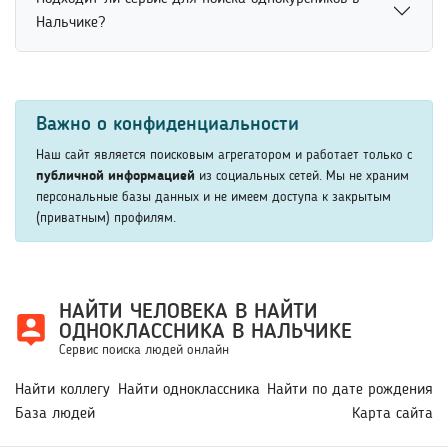
поиск по имени, фамилии, возрасту или другим
помогает быстрее находить нужных людей и уточнять
Нальчике?
известным данным. Онлайн-сервисы помогают быстрее
результаты поиска по дополнительным параметрам.
находить открытые профили пользователей и
Сервис подходит для поиска однокурсников по имени,
сопоставлять информацию. Это удобно для поиска
учебному заведению, факультету или году выпуска.
друзей, родственников и старых знакомых.
Важно о конфиденциальности
Использование дополнительных параметров помогает
быстрее найти нужных людей среди студентов и
Наш сайт является поисковым агрегатором и работает только с
выпускников. Это удобно для восстановления контактов
публичной информацией
из социальных сетей. Мы не храним
персональные базы данных и не имеем доступа к закрытым
и общения с бывшими однокурсниками онлайн.
(приватным) профилям.
НАЙТИ ЧЕЛОВЕКА В НАЙТИ
ОДНОКЛАССНИКА В НАЛЬЧИКЕ
Сервис поиска людей онлайн
Найти коллегу
Найти одноклассника
Найти по дате рождения
База людей
Карта сайта