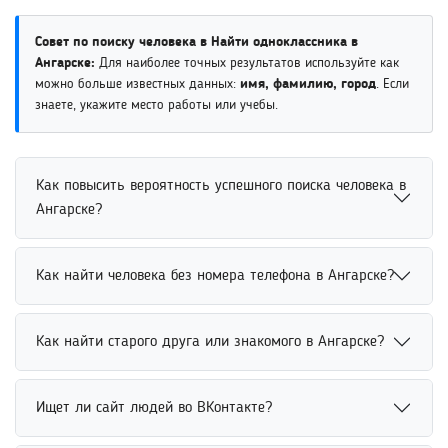
Совет по поиску человека в Найти одноклассника в
Ангарске:
Для наиболее точных результатов используйте как
можно больше известных данных:
имя, фамилию, город
. Если
знаете, укажите место работы или учебы.
Как повысить вероятность успешного поиска человека в
Ангарске?
Повысить вероятность успешного поиска человека
Как найти человека без номера телефона в Ангарске?
можно с помощью точных и дополнительных данных.
Рекомендуется указывать имя, фамилию, возраст,
Найти человека без номера телефона можно по имени,
место учебы или работы. Чем подробнее поисковый
Как найти старого друга или знакомого в Ангарске?
фамилии, месту учебы, работы или другим открытым
запрос, тем выше вероятность быстро найти нужного
данным. Социальные сети и поисковые сервисы
человека среди похожих совпадений.
Найти старого друга или знакомого можно через
позволяют искать людей без использования
Ищет ли сайт людей во ВКонтакте?
социальные сети, поисковые сервисы и открытые базы
контактного номера. Дополнительные параметры
данных. Для повышения точности рекомендуется