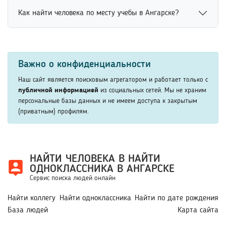
помогают быстрее получить точные результаты поиска.
Поиск людей во ВКонтакте возможен через открытые
использовать имя, фамилию, место учебы или другую
Как найти человека по месту учебы в Ангарске?
профили и доступные данные пользователей. Сервис
известную информацию. Это помогает быстрее
помогает находить аккаунты по имени, фамилии, месту
восстановить связь с нужным человеком через
Поиск человека по месту учебы возможен через
учебы или другим сведениям. Использование
интернет.
социальные сети, базы выпускников и
дополнительных параметров повышает точность поиска
Важно о конфиденциальности
специализированные сервисы. Для повышения точности
и позволяет быстрее определить нужного человека.
рекомендуется указать учебное заведение, факультет,
Наш сайт является поисковым агрегатором и работает только с
курс или год выпуска. Это помогает быстрее найти
публичной информацией
из социальных сетей. Мы не храним
персональные базы данных и не имеем доступа к закрытым
нужного человека среди студентов и выпускников.
(приватным) профилям.
НАЙТИ ЧЕЛОВЕКА В НАЙТИ
ОДНОКЛАССНИКА В АНГАРСКЕ
Сервис поиска людей онлайн
Найти коллегу
Найти одноклассника
Найти по дате рождения
База людей
Карта сайта