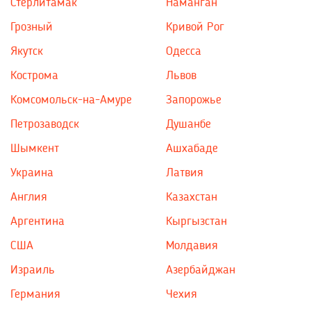
Стерлитамак
Наманган
Грозный
Кривой Рог
Якутск
Одесса
Кострома
Львов
Комсомольск-на-Амуре
Запорожье
Петрозаводск
Душанбе
Шымкент
Ашхабаде
Украина
Латвия
Англия
Казахстан
Аргентина
Кыргызстан
США
Молдавия
Израиль
Азербайджан
Германия
Чехия