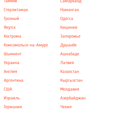
Тамбов
Самарканд
Стерлитамак
Наманган
Грозный
Одесса
Якутск
Кишинев
Кострома
Запорожье
Комсомольск-на-Амуре
Душанбе
Шымкент
Ашхабаде
Украина
Латвия
Англия
Казахстан
Аргентина
Кыргызстан
США
Молдавия
Израиль
Азербайджан
Германия
Чехия