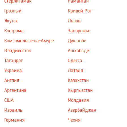
Стерлитамак
Наманган
Грозный
Кривой Рог
Якутск
Львов
Кострома
Запорожье
Комсомольск-на-Амуре
Душанбе
Владивосток
Ашхабаде
Таганрог
Одесса
Украина
Латвия
Англия
Казахстан
Аргентина
Кыргызстан
США
Молдавия
Израиль
Азербайджан
Германия
Чехия