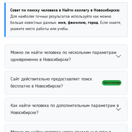
Совет по поиску человека в Найти коллегу в Новосибирске:
Для наиболее точных результатов используйте как можно
больше известных данных:
имя, фамилию, город
. Если знаете,
укажите место работы или учебы.
Можно ли найти человека по нескольким параметрам
одновременно в Новосибирске?
Найти человека по нескольким параметрам
Сайт действительно предоставляет поиск
Бесплатно
одновременно можно через расширенный поиск.
бесплатно в Новосибирске?
Пользователь может указать имя, возраст, место
работы или учебы для повышения точности
Бесплатный поиск людей доступен для базовых
результатов. Использование нескольких критериев
Как найти человека по дополнительным параметрам в
запросов и просмотра основной информации.
значительно сокращает количество совпадений и
Новосибирске?
Пользователь может искать человека по имени,
ускоряет поиск нужного человека.
фамилии или другим параметрам без обязательной
Найти человека по дополнительным параметрам можно
оплаты. Некоторые дополнительные функции или