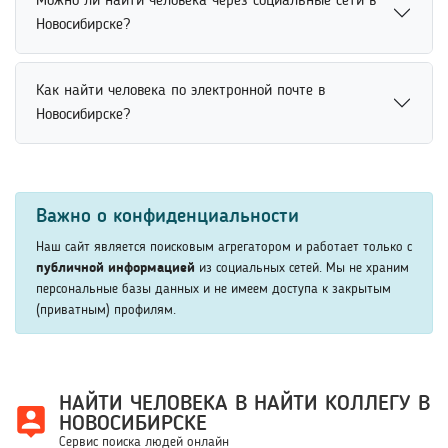
Можно ли найти человека через социальные сети в
через расширенный поиск с использованием возраста,
расширенные сведения могут предоставляться на
Новосибирске?
места учебы, работы или других данных. Чем
отдельных условиях сервиса.
подробнее указан запрос, тем точнее система
Найти человека через социальные сети можно по
подбирает результаты. Это помогает быстрее сократить
Как найти человека по электронной почте в
имени, фамилии, месту учебы, работы или другим
количество совпадений и найти нужного человека.
Новосибирске?
открытым данным. Платформы позволяют быстро
просматривать профили пользователей и находить
Найти человека по электронной почте возможно через
нужных людей. Использование дополнительных
поисковые сервисы, социальные сети и открытые
параметров помогает значительно повысить точность
Важно о конфиденциальности
профили пользователей. Некоторые платформы
поиска человека.
позволяют находить аккаунты по адресу электронной
Наш сайт является поисковым агрегатором и работает только с
почты. Это помогает быстрее определить владельца
публичной информацией
из социальных сетей. Мы не храним
персональные базы данных и не имеем доступа к закрытым
контакта и получить дополнительную информацию о
(приватным) профилям.
человеке.
НАЙТИ ЧЕЛОВЕКА В НАЙТИ КОЛЛЕГУ В
НОВОСИБИРСКЕ
Сервис поиска людей онлайн