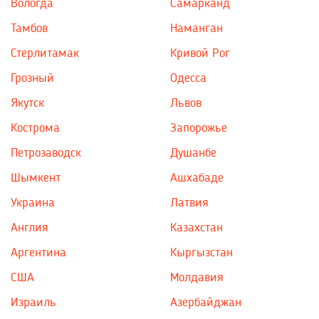
Вологда
Самарканд
Тамбов
Наманган
Стерлитамак
Кривой Рог
Грозный
Одесса
Якутск
Львов
Кострома
Запорожье
Петрозаводск
Душанбе
Шымкент
Ашхабаде
Украина
Латвия
Англия
Казахстан
Аргентина
Кыргызстан
США
Молдавия
Израиль
Азербайджан