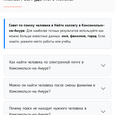
Совет по поиску человека в Найти коллегу в Комсомольск-
на-Амуре:
Для наиболее точных результатов используйте как
можно больше известных данных:
имя, фамилию, город
. Если
знаете, укажите место работы или учебы.
Как найти человека по электронной почте в
Комсомольск-на-Амуре?
Найти человека по электронной почте возможно через
Можно ли найти человека после смены фамилии в
поисковые сервисы, социальные сети и открытые
Комсомольск-на-Амуре?
профили пользователей. Некоторые платформы
позволяют находить аккаунты по адресу электронной
Найти человека после смены фамилии возможно через
почты. Это помогает быстрее определить владельца
Почему поиск не находит нужного человека в
социальные сети, базы данных и связанные профили
контакта и получить дополнительную информацию о
Комсомольск-на-Амуре?