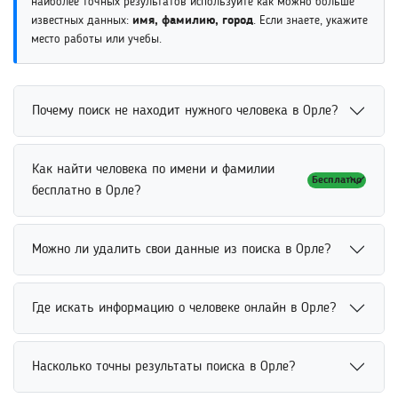
наиболее точных результатов используйте как можно больше
известных данных:
имя, фамилию, город
. Если знаете, укажите
место работы или учебы.
Почему поиск не находит нужного человека в Орле?
Поиск человека может не находить нужный результат
Как найти человека по имени и фамилии
Бесплатно
из-за недостатка данных, ошибок в написании имени
бесплатно в Орле?
или отсутствия открытой информации. Для повышения
точности рекомендуется указать дополнительные
Поиск человека по имени и фамилии бесплатно
сведения, включая возраст, место учебы или работы.
Можно ли удалить свои данные из поиска в Орле?
доступен через онлайн-сервисы, социальные сети и
Это помогает системе точнее обработать запрос.
открытые базы данных. Для повышения точности
Удалить свои данные из поиска можно через обращение
рекомендуется указать дополнительные сведения,
Где искать информацию о человеке онлайн в Орле?
в службу поддержки сервиса или настройку
например возраст, место учебы или работы. Это
конфиденциальности профиля. Многие платформы
помогает быстрее найти нужного человека среди
Искать информацию о человеке онлайн можно через
предоставляют возможность скрыть личную
Насколько точны результаты поиска в Орле?
похожих совпадений.
поисковые системы, социальные сети, открытые базы
информацию из открытого доступа. Это помогает