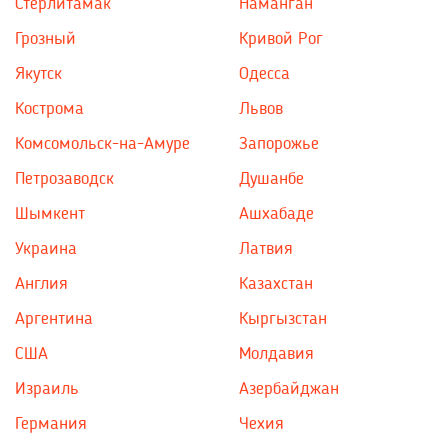
Стерлитамак
Наманган
Грозный
Кривой Рог
Якутск
Одесса
Кострома
Львов
Комсомольск-на-Амуре
Запорожье
Петрозаводск
Душанбе
Шымкент
Ашхабаде
Украина
Латвия
Англия
Казахстан
Аргентина
Кыргызстан
США
Молдавия
Израиль
Азербайджан
Германия
Чехия