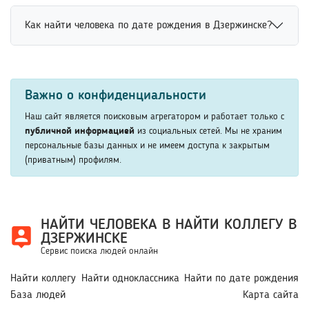
быстрее найти нужных людей среди студентов и
Социальные сети для поиска людей включают
выпускников. Это удобно для восстановления контактов
Как найти человека по дате рождения в Дзержинске?
популярные платформы, где пользователи публикуют
и общения с бывшими однокурсниками онлайн.
открытые данные о себе. Система может анализировать
Поиск человека по дате рождения выполняется через
профили, фотографии, места учебы и работы. Это
специальные онлайн-сервисы, социальные сети и
помогает быстрее находить нужных людей и уточнять
Важно о конфиденциальности
открытые базы данных. Указание полной даты
результаты поиска по дополнительным параметрам.
рождения помогает сократить количество совпадений и
Наш сайт является поисковым агрегатором и работает только с
повысить точность поиска. Дополнительно
публичной информацией
из социальных сетей. Мы не храним
персональные базы данных и не имеем доступа к закрытым
рекомендуется использовать имя, фамилию или другие
(приватным) профилям.
известные сведения.
НАЙТИ ЧЕЛОВЕКА В НАЙТИ КОЛЛЕГУ В
ДЗЕРЖИНСКЕ
Сервис поиска людей онлайн
Найти коллегу
Найти одноклассника
Найти по дате рождения
База людей
Карта сайта