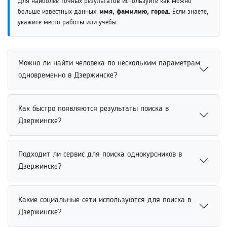
Для наиболее точных результатов используйте как можно
больше известных данных:
имя, фамилию, город
. Если знаете,
укажите место работы или учебы.
Можно ли найти человека по нескольким параметрам
одновременно в Дзержинске?
Найти человека по нескольким параметрам
Как быстро появляются результаты поиска в
одновременно можно через расширенный поиск.
Дзержинске?
Пользователь может указать имя, возраст, место
работы или учебы для повышения точности
Результаты поиска людей появляются практически
результатов. Использование нескольких критериев
Подходит ли сервис для поиска однокурсников в
мгновенно после ввода данных в систему. Скорость
значительно сокращает количество совпадений и
Дзержинске?
обработки зависит от количества совпадений и объема
ускоряет поиск нужного человека.
информации в базе. Использование точных параметров
Сервис подходит для поиска однокурсников по имени,
помогает быстрее получить релевантные результаты и
Какие социальные сети используются для поиска в
учебному заведению, факультету или году выпуска.
сократить время поиска нужного человека.
Дзержинске?
Использование дополнительных параметров помогает