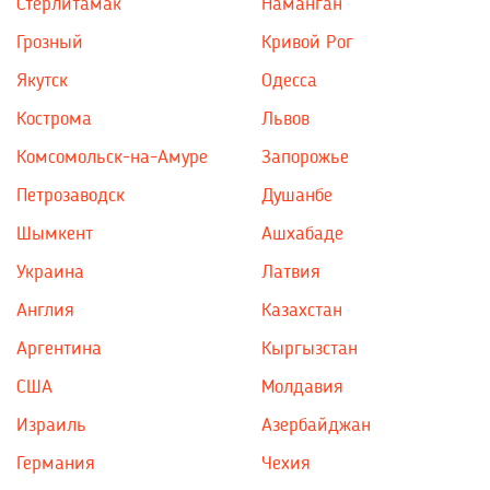
Стерлитамак
Наманган
Грозный
Кривой Рог
Якутск
Одесса
Кострома
Львов
Комсомольск-на-Амуре
Запорожье
Петрозаводск
Душанбе
Шымкент
Ашхабаде
Украина
Латвия
Англия
Казахстан
Аргентина
Кыргызстан
США
Молдавия
Израиль
Азербайджан
Германия
Чехия