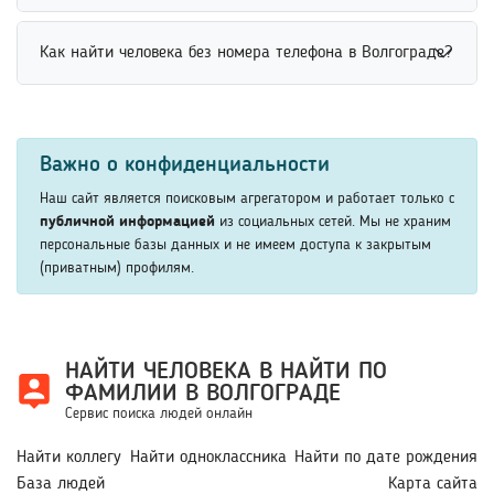
сервисы соблюдают требования безопасности и защиты
источников и социальных сетей. Совпадение
пользовательских данных.
Поиск человека по месту учебы возможен через
фотографий, профилей и других сведений помогает
Как найти человека без номера телефона в Волгограде?
социальные сети, базы выпускников и
убедиться в достоверности результатов. Это позволяет
специализированные сервисы. Для повышения точности
избежать ошибок при поиске нужного человека.
Найти человека без номера телефона можно по имени,
рекомендуется указать учебное заведение, факультет,
фамилии, месту учебы, работы или другим открытым
курс или год выпуска. Это помогает быстрее найти
Важно о конфиденциальности
данным. Социальные сети и поисковые сервисы
нужного человека среди студентов и выпускников.
позволяют искать людей без использования
Наш сайт является поисковым агрегатором и работает только с
контактного номера. Дополнительные параметры
публичной информацией
из социальных сетей. Мы не храним
персональные базы данных и не имеем доступа к закрытым
помогают быстрее получить точные результаты поиска.
(приватным) профилям.
НАЙТИ ЧЕЛОВЕКА В НАЙТИ ПО
ФАМИЛИИ В ВОЛГОГРАДЕ
Сервис поиска людей онлайн
Найти коллегу
Найти одноклассника
Найти по дате рождения
База людей
Карта сайта