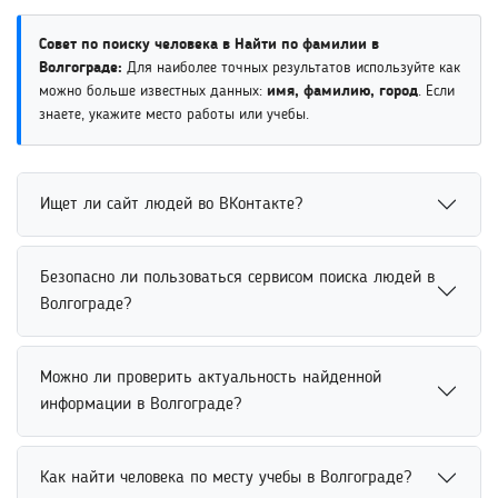
Совет по поиску человека в Найти по фамилии в
Волгограде:
Для наиболее точных результатов используйте как
можно больше известных данных:
имя, фамилию, город
. Если
знаете, укажите место работы или учебы.
Ищет ли сайт людей во ВКонтакте?
Поиск людей во ВКонтакте возможен через открытые
Безопасно ли пользоваться сервисом поиска людей в
профили и доступные данные пользователей. Сервис
Волгограде?
помогает находить аккаунты по имени, фамилии, месту
учебы или другим сведениям. Использование
Сервис поиска людей безопасен при использовании
дополнительных параметров повышает точность поиска
Можно ли проверить актуальность найденной
официальных платформ и открытых источников данных.
и позволяет быстрее определить нужного человека.
информации в Волгограде?
Пользователю рекомендуется внимательно относиться
к персональной информации и не передавать
Проверить актуальность найденной информации можно
конфиденциальные данные третьим лицам. Надежные
Как найти человека по месту учебы в Волгограде?
через сравнение данных из нескольких открытых