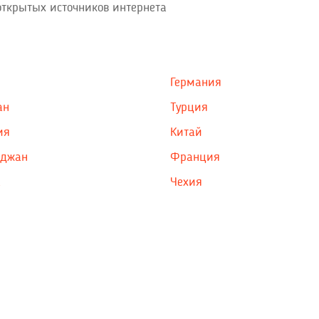
открытых источников интернета
Германия
ан
Турция
ия
Китай
йджан
Франция
а
Чехия