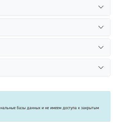
ствующего законодательства. Большинство
уется заранее ознакомиться с правилами
Для повышения точности рекомендуется указать
трудников компании.
сковые системы. Сервис анализирует доступную
 закрытых или конфиденциальных данных.
я указывать имя, фамилию, возраст, место учебы
совпадений.
и социальных сетей. Совпадение фотографий,
оиске нужного человека.
ональные базы данных и не имеем доступа к закрытым