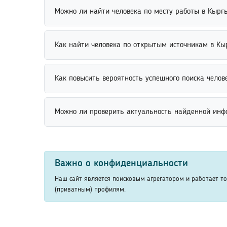
Персональные данные пользователей могут хранит
Можно ли найти человека по месту работы в Кырг
поисковых платформ используют минимальный объ
хранения и обработки данных.
Найти человека по месту работы можно через про
Как найти человека по открытым источникам в Кы
должность, период работы или название организа
Поиск человека по открытым источникам выполняе
Как повысить вероятность успешного поиска челов
информацию и сопоставляет совпадения по разны
Повысить вероятность успешного поиска человека
Можно ли проверить актуальность найденной инф
или работы. Чем подробнее поисковый запрос, тем
Проверить актуальность найденной информации мо
профилей и других сведений помогает убедиться в
Важно о конфиденциальности
Наш сайт является поисковым агрегатором и работает т
(приватным) профилям.