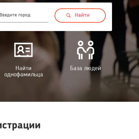
Найти
База людей
однофамильца
истрации