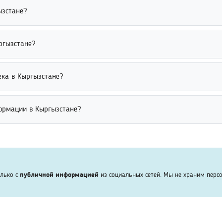
ься только в рамках политики конфиденциальности сервиса и дей
ызстане?
ем информации для обработки запросов. Пользователям рекоменд
фессиональные сети, поисковые сервисы и открытые базы данных. 
ргызстане?
ции. Это помогает быстрее определить нужного человека среди со
тся через социальные сети, публичные справочники, форумы и пои
ека в Кыргызстане?
м параметрам. Это позволяет находить людей без использования
 можно с помощью точных и дополнительных данных. Рекомендуетс
ормации в Кыргызстане?
 выше вероятность быстро найти нужного человека среди похожих 
жно через сравнение данных из нескольких открытых источников 
 достоверности результатов. Это позволяет избежать ошибок при п
олько с
публичной информацией
из социальных сетей. Мы не храним перс