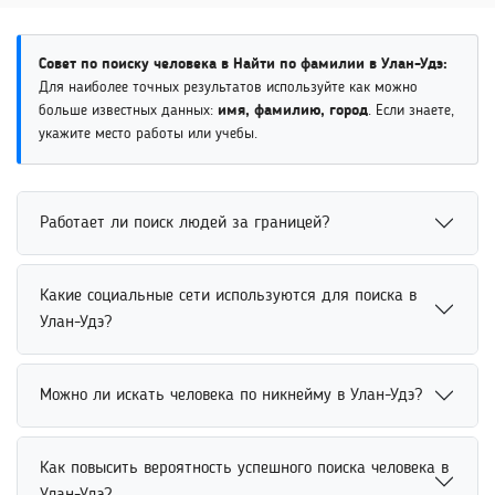
Совет по поиску человека в Найти по фамилии в Улан-Удэ:
Для наиболее точных результатов используйте как можно
больше известных данных:
имя, фамилию, город
. Если знаете,
укажите место работы или учебы.
Работает ли поиск людей за границей?
Поиск людей за границей возможен через
Какие социальные сети используются для поиска в
международные базы данных, социальные сети и
Улан-Удэ?
открытые источники информации. Для более точного
результата рекомендуется указать дополнительные
Социальные сети для поиска людей включают
сведения о человеке. Это помогает быстрее находить
Можно ли искать человека по никнейму в Улан-Удэ?
популярные платформы, где пользователи публикуют
нужных людей за пределами страны проживания.
открытые данные о себе. Система может анализировать
Поиск человека по никнейму возможен через
профили, фотографии, места учебы и работы. Это
Как повысить вероятность успешного поиска человека в
социальные сети, форумы, игровые платформы и
помогает быстрее находить нужных людей и уточнять