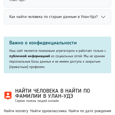
Улан-Удэ?
поисковые системы. Уникальный никнейм помогает
результаты поиска по дополнительным параметрам.
быстрее находить профили пользователя в интернете.
Повысить вероятность успешного поиска человека
Для повышения точности рекомендуется использовать
Как найти человека по старым данным в Улан-Удэ?
можно с помощью точных и дополнительных данных.
дополнительные сведения или связанные аккаунты
Рекомендуется указывать имя, фамилию, возраст,
человека.
Найти человека по старым данным можно через
место учебы или работы. Чем подробнее поисковый
архивные профили, социальные сети и открытые базы
запрос, тем выше вероятность быстро найти нужного
Важно о конфиденциальности
информации. Даже устаревшие сведения, включая
человека среди похожих совпадений.
прежнее место учебы или фамилию, помогают сузить
Наш сайт является поисковым агрегатором и работает только с
результаты поиска. Использование дополнительных
публичной информацией
из социальных сетей. Мы не храним
персональные базы данных и не имеем доступа к закрытым
параметров повышает вероятность успешного поиска
(приватным) профилям.
человека.
НАЙТИ ЧЕЛОВЕКА В НАЙТИ ПО
ФАМИЛИИ В УЛАН-УДЭ
Сервис поиска людей онлайн
Найти коллегу
Найти одноклассника
Найти по дате рождения