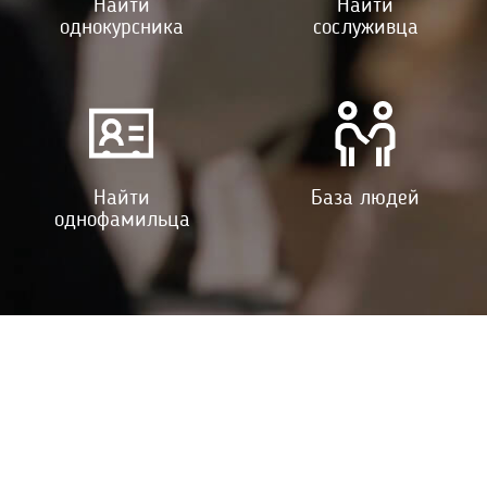
Найти
Найти
однокурсника
сослуживца
Найти
База людей
однофамильца